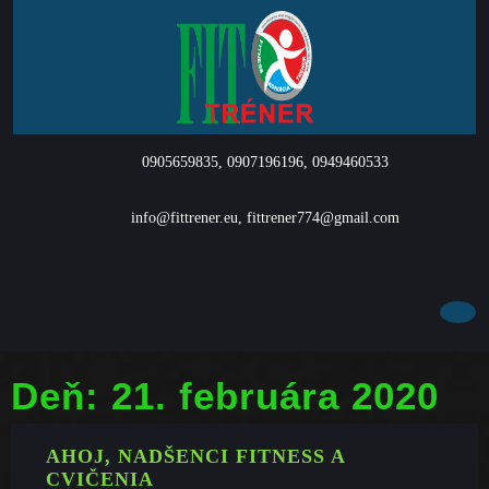
Skip
to
content
0905659835, 0907196196, 0949460533
info@fittrener.eu, fittrener774@gmail.com
Facebook
Instagram
Deň:
21. februára 2020
AHOJ, NADŠENCI FITNESS A
AHOJ,
CVIČENIA