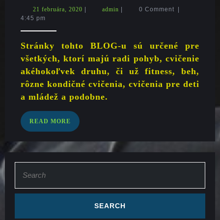
NADŠENCI
21
admin
21 februára, 2020
|
admin
|
0 Comment
|
FITNESS
februára,
4:45 pm
A
2020
CVIČENIA
Stránky tohto BLOG-u sú určené pre
všetkých, ktorí majú radi pohyb, cvičenie
akéhokoľvek druhu, či už fitness, beh,
rôzne kondičné cvičenia, cvičenia pre deti
a mládež a podobne.
READ
READ MORE
MORE
Search
for: